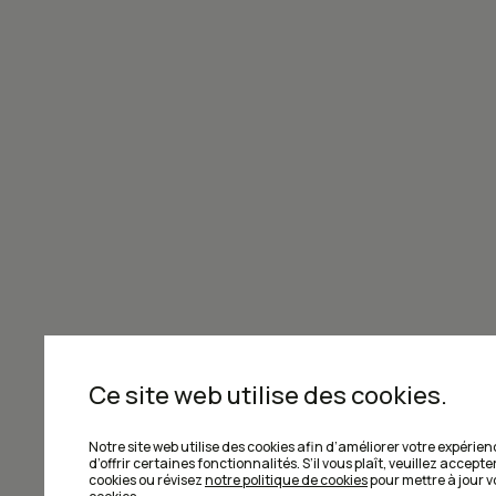
écrans, sans algorithmes ni notifica
Abonnez-vous maintenant!
Joignez-vous à la communauté de Ca
Ce site web utilise des cookies.
Je m'abonne à l'infolettre
Notre site web utilise des cookies afin d’améliorer votre expérien
d’offrir certaines fonctionnalités. S’il vous plaît, veuillez accepter
cookies ou révisez
notre politique de cookies
pour mettre à jour 