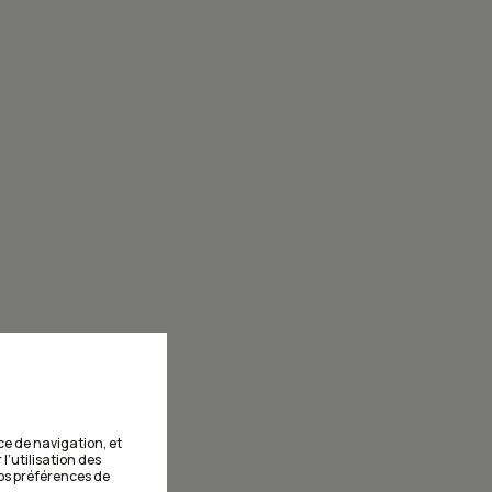
tions.
inscrivant à l
vo
ribou!
ce de navigation, et
 l’utilisation des
vos préférences de