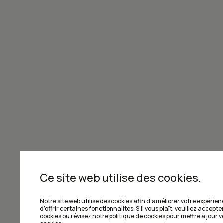
écrans, sans algorithmes ni notifica
Abonnez-vous maintenant!
Joignez-vous à la communauté de Ca
Ce site web utilise des cookies.
Je m'abonne à l'infolettre
Notre site web utilise des cookies afin d’améliorer votre expérien
d’offrir certaines fonctionnalités. S’il vous plaît, veuillez accepter
cookies ou révisez
notre politique de cookies
pour mettre à jour 