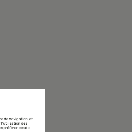
tions.
inscrivant à l
vo
ribou!
ce de navigation, et
 l’utilisation des
vos préférences de