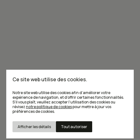
Joignez-vous à la communauté de Caribou!
Je m'abonne à l'infolettre
Annoncer dans Caribou
Points de vente
F.A.Q
Ce site web utilise des cookies.
Écrivez-nous
Notre site web utilise des cookies afin d’améliorer votre
expérience de navigation, et d’offrir certaines fonctionnalités.
S’il vous plaît, veuillez accepter l’utilisation des cookies ou
révisez
notre politique de cookies
pour mettre à jour vos
préférences de cookies.
Afficher les détails
Tout autoriser
Conditions d’utilisation et Politique de confidentialité
© Caribou magazine 2026