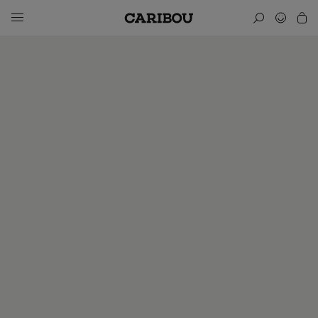
Abonnez-vous!
Pourquoi s'abonner à Caribou, le seul magazine dédié à la