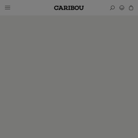
Abonnez-vous!
Pourquoi s'abonner à Caribou, le seul magazine dédié à la