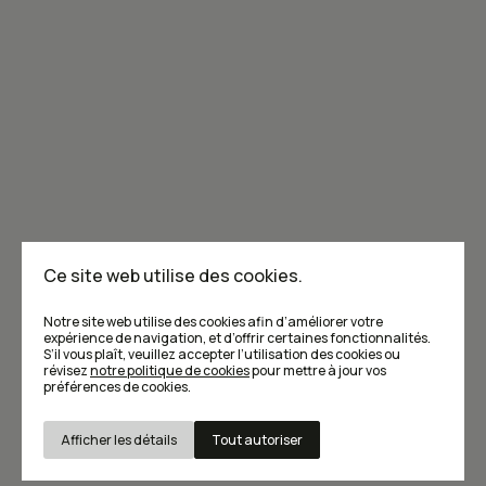
Joignez-vous à la communauté de Caribou!
Je m'abonne à l'infolettre
Annoncer dans Caribou
Points de vente
F.A.Q
Ce site web utilise des cookies.
Écrivez-nous
Notre site web utilise des cookies afin d’améliorer votre
expérience de navigation, et d’offrir certaines fonctionnalités.
S’il vous plaît, veuillez accepter l’utilisation des cookies ou
révisez
notre politique de cookies
pour mettre à jour vos
préférences de cookies.
Afficher les détails
Tout autoriser
Conditions d’utilisation et Politique de confidentialité
© Caribou magazine 2026