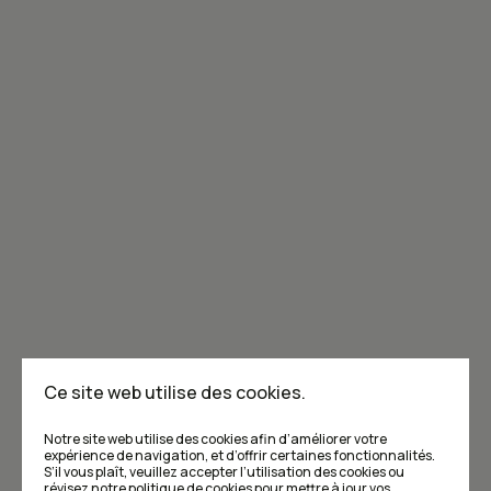
Joignez-vous à la communauté de Caribou!
Je m'abonne à l'infolettre
Annoncer dans Caribou
Points de vente
F.A.Q
Ce site web utilise des cookies.
Écrivez-nous
Notre site web utilise des cookies afin d’améliorer votre
expérience de navigation, et d’offrir certaines fonctionnalités.
S’il vous plaît, veuillez accepter l’utilisation des cookies ou
révisez
notre politique de cookies
pour mettre à jour vos