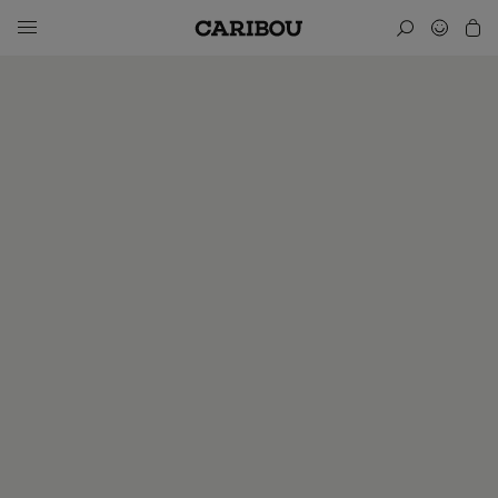
Tous les numéros
Numéro 11: Femmes
Plage
8,00
$
–
18,00
$
de
prix :
FORMAT
8,00$
à
18,00$
14,95
$
QUANTITÉ
DE
NUMÉRO