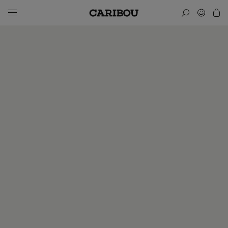
Abonnez-vous!
Pourquoi s'abonner à Caribou, le seul magazine dédié à la