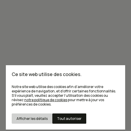
Joignez-vous à la communauté de Caribou!
Je m'abonne à l'infolettre
Annoncer dans Caribou
Points de vente
F.A.Q
Ce site web utilise des cookies.
Écrivez-nous
Notre site web utilise des cookies afin d’améliorer votre
expérience de navigation, et d’offrir certaines fonctionnalités.
S’il vous plaît, veuillez accepter l’utilisation des cookies ou
révisez
notre politique de cookies
pour mettre à jour vos
préférences de cookies.
Afficher les détails
Tout autoriser
Conditions d’utilisation et Politique de confidentialité
© Caribou magazine 2026