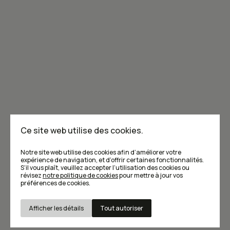
Joignez-vous à la communauté de Caribou!
Je m'abonne à l'infolettre
Annoncer dans Caribou
Points de vente
F.A.Q
Ce site web utilise des cookies.
Écrivez-nous
Notre site web utilise des cookies afin d’améliorer votre
expérience de navigation, et d’offrir certaines fonctionnalités.
S’il vous plaît, veuillez accepter l’utilisation des cookies ou
révisez
notre politique de cookies
pour mettre à jour vos
préférences de cookies.
Afficher les détails
Tout autoriser
Conditions d’utilisation et Politique de confidentialité
© Caribou magazine 2026