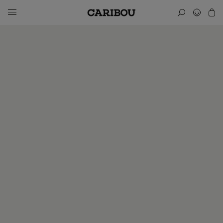
Abonnez-vous!
Pourquoi s'abonner à Caribou, le seul magazine dédié à la