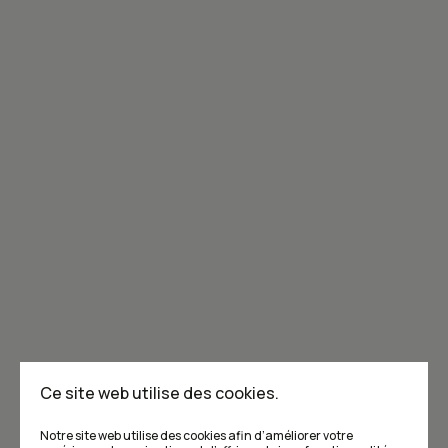
Joignez-vous à la communauté de Caribou!
Je m'abonne à l'infolettre
Annoncer dans Caribou
Points de vente
F.A.Q
Ce site web utilise des cookies.
Écrivez-nous
Notre site web utilise des cookies afin d’améliorer votre