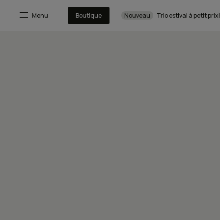
Menu
Boutique
Nouveau
Trio estival à petit prix!
Dans ce hors-série sur l
présente un dossier su
dresse l’état des lieu
part à la rencontre de 
s’intéresse au milieu 
se demande si les vins
restos;
raconte sa journée d