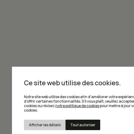
Joignez-vous à la communauté de Ca
Ce site web utilise des cookies.
Je m'abonne à l'infolettre
Notre site web utilise des cookies afin d’améliorer votre expérien
d’offrir certaines fonctionnalités. S’il vous plaît, veuillez accepter
cookies ou révisez
notre politique de cookies
pour mettre à jour 
cookies.
Afficher les détails
Tout autoriser