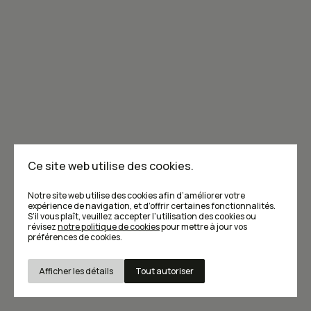
Ce site web utilise des cookies.
Notre site web utilise des cookies afin d’améliorer votre
expérience de navigation, et d’offrir certaines fonctionnalités.
S’il vous plaît, veuillez accepter l’utilisation des cookies ou
révisez
notre politique de cookies
pour mettre à jour vos
préférences de cookies.
L'infolettre de Caribou: la crème de la
crème!
Afficher les détails
Tout autoriser
Trois fois par mois, prenez une petite pause pour déguster
Nécessaires