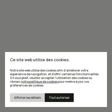
Lire
Actualités
Balado
Bandes dessinées
Caribou x Le Devoir
Cartes blanches
Chroniques
Grandes entrevues
Grincements de dents
Jardinage
Journal d'un vigneron
Le dernier repas
Ce site web utilise des cookies.
Tourisme gourmand
Notre site web utilise des cookies afin d’améliorer votre
expérience de navigation, et d’offrir certaines fonctionnalités.
S’il vous plaît, veuillez accepter l’utilisation des cookies ou
révisez
notre politique de cookies
pour mettre à jour vos
Boire et manger local
préférences de cookies.
Abécédaire du vin du Québec
Au menu
Afficher les détails
Tout autoriser
Garde-manger local
Recettes 100% locales
Savoir boire
Nécessaires