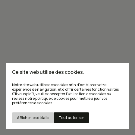
Grincements de dents
Le grincement de dents de Louise Gagnon:
halte au gaspillage des citrouilles
1
2
3
Suivant
Ce site web utilise des cookies.
Notre site web utilise des cookies afin d’améliorer votre
expérience de navigation, et d’offrir certaines fonctionnalités.
S’il vous plaît, veuillez accepter l’utilisation des cookies ou
révisez
notre politique de cookies
pour mettre à jour vos
préférences de cookies.
Afficher les détails
Tout autoriser
Plus de contenu pour
Nécessaires