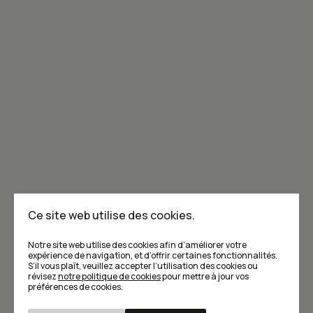
Joignez-vous à la communauté de Caribou!
Je m'abonne à l'infolettre
Annoncer dans Caribou
Points de vente
F.A.Q
Ce site web utilise des cookies.
Écrivez-nous
Notre site web utilise des cookies afin d’améliorer votre
expérience de navigation, et d’offrir certaines fonctionnalités.
S’il vous plaît, veuillez accepter l’utilisation des cookies ou
révisez
notre politique de cookies
pour mettre à jour vos
préférences de cookies.