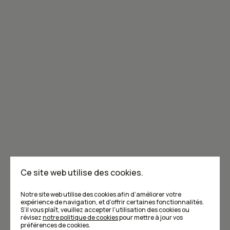
Joignez-vous à la communauté de Caribou!
Je m'abonne à l'infolettre
Annoncer dans Caribou
Points de vente
F.A.Q
Ce site web utilise des cookies.
Écrivez-nous
Notre site web utilise des cookies afin d’améliorer votre
expérience de navigation, et d’offrir certaines fonctionnalités.
S’il vous plaît, veuillez accepter l’utilisation des cookies ou
révisez
notre politique de cookies
pour mettre à jour vos
préférences de cookies.