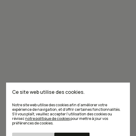
Joignez-vous à la communauté de Caribou!
Je m'abonne à l'infolettre
Annoncer dans Caribou
Points de vente
F.A.Q
Ce site web utilise des cookies.
Écrivez-nous
Notre site web utilise des cookies afin d’améliorer votre
expérience de navigation, et d’offrir certaines fonctionnalités.
S’il vous plaît, veuillez accepter l’utilisation des cookies ou
révisez
notre politique de cookies
pour mettre à jour vos
préférences de cookies.