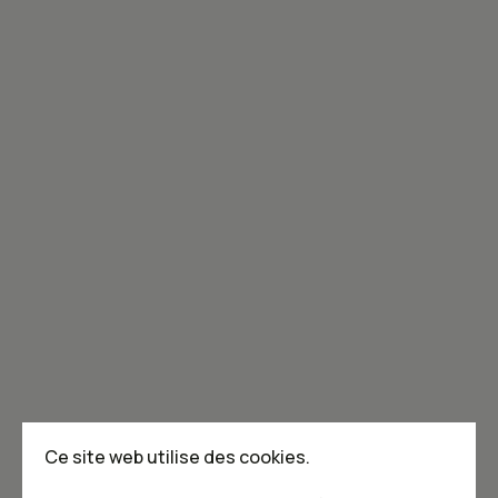
Inscrivez-vous à l'infolettre!
Joignez-vous à la communauté de Caribou!
Je m'abonne à l'infolettre
Annoncer dans Caribou
Points de vente
F.A.Q
Ce site web utilise des cookies.
Écrivez-nous