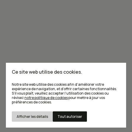
Je m'abonne à l'infolettre
Annoncer dans Caribou
Points de vente
F.A.Q
Ce site web utilise des cookies.
Écrivez-nous
Notre site web utilise des cookies afin d’améliorer votre
expérience de navigation, et d’offrir certaines fonctionnalités.
S’il vous plaît, veuillez accepter l’utilisation des cookies ou
révisez
notre politique de cookies
pour mettre à jour vos
préférences de cookies.
Afficher les détails
Tout autoriser
Conditions d’utilisation et Politique de confidentialité
© Caribou magazine 2026