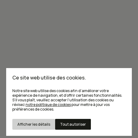
Joignez-vous à la communauté de Caribou!
Je m'abonne à l'infolettre
Annoncer dans Caribou
Points de vente
F.A.Q
Ce site web utilise des cookies.
Écrivez-nous
Notre site web utilise des cookies afin d’améliorer votre
expérience de navigation, et d’offrir certaines fonctionnalités.
S’il vous plaît, veuillez accepter l’utilisation des cookies ou
révisez
notre politique de cookies
pour mettre à jour vos
préférences de cookies.
Afficher les détails
Tout autoriser
Conditions d’utilisation et Politique de confidentialité
© Caribou magazine 2026