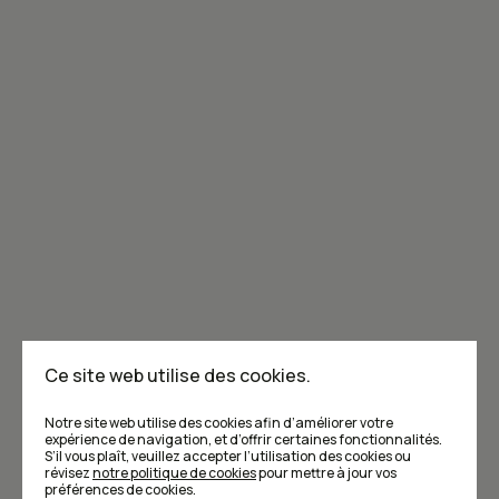
Joignez-vous à la communauté de Caribou!
Je m'abonne à l'infolettre
Annoncer dans Caribou
Points de vente
F.A.Q
Ce site web utilise des cookies.
Écrivez-nous
Notre site web utilise des cookies afin d’améliorer votre
expérience de navigation, et d’offrir certaines fonctionnalités.
S’il vous plaît, veuillez accepter l’utilisation des cookies ou
révisez
notre politique de cookies
pour mettre à jour vos
préférences de cookies.