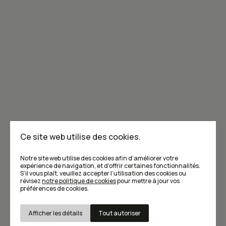
Joignez-vous à la communauté de Caribou!
Je m'abonne à l'infolettre
Annoncer dans Caribou
Points de vente
F.A.Q
Ce site web utilise des cookies.
Écrivez-nous
Notre site web utilise des cookies afin d’améliorer votre
expérience de navigation, et d’offrir certaines fonctionnalités.
S’il vous plaît, veuillez accepter l’utilisation des cookies ou
révisez
notre politique de cookies
pour mettre à jour vos
préférences de cookies.
Afficher les détails
Tout autoriser