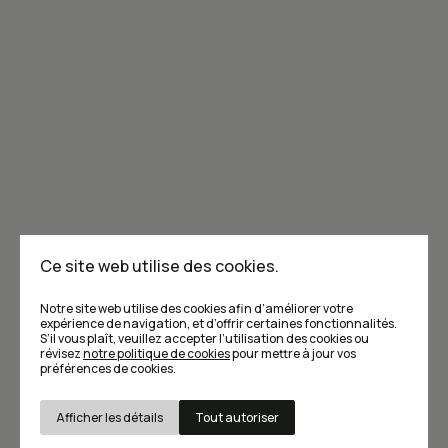
Joignez-vous à la communauté de Caribou!
Je m'abonne à l'infolettre
Annoncer dans Caribou
Points de vente
F.A.Q
Ce site web utilise des cookies.
Écrivez-nous
Notre site web utilise des cookies afin d’améliorer votre
expérience de navigation, et d’offrir certaines fonctionnalités.
S’il vous plaît, veuillez accepter l’utilisation des cookies ou
révisez
notre politique de cookies
pour mettre à jour vos
préférences de cookies.
Afficher les détails
Tout autoriser
Conditions d’utilisation et Politique de confidentialité
© Caribou magazine 2026