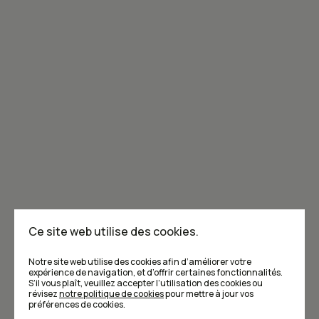
Joignez-vous à la communauté de Caribou!
Je m'abonne à l'infolettre
Annoncer dans Caribou
Points de vente
F.A.Q
Ce site web utilise des cookies.
Écrivez-nous
Notre site web utilise des cookies afin d’améliorer votre
expérience de navigation, et d’offrir certaines fonctionnalités.
S’il vous plaît, veuillez accepter l’utilisation des cookies ou
révisez
notre politique de cookies
pour mettre à jour vos
préférences de cookies.