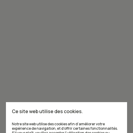
Joignez-vous à la communauté de Caribou!
Je m'abonne à l'infolettre
Annoncer dans Caribou
Points de vente
F.A.Q
Ce site web utilise des cookies.
Écrivez-nous
Notre site web utilise des cookies afin d’améliorer votre
expérience de navigation, et d’offrir certaines fonctionnalités.
S’il vous plaît, veuillez accepter l’utilisation des cookies ou