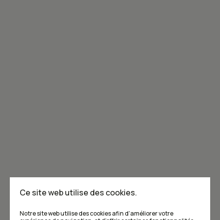
Joignez-vous à la communauté de Caribou!
Je m'abonne à l'infolettre
Annoncer dans Caribou
Points de vente
F.A.Q
Ce site web utilise des cookies.
Écrivez-nous
Notre site web utilise des cookies afin d’améliorer votre