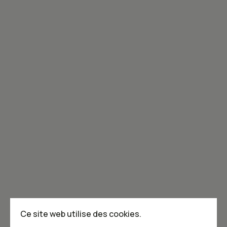
Inscrivez-vous à l'infolettre!
Joignez-vous à la communauté de Caribou!
Je m'abonne à l'infolettre
Annoncer dans Caribou
Points de vente
F.A.Q
Ce site web utilise des cookies.