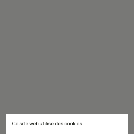
Inscrivez-vous à l'infolettre!
Joignez-vous à la communauté de Caribou!
Je m'abonne à l'infolettre
Annoncer dans Caribou
Points de vente
F.A.Q
Ce site web utilise des cookies.
Écrivez-nous