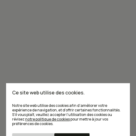
Joignez-vous à la communauté de Caribou!
Je m'abonne à l'infolettre
Annoncer dans Caribou
Points de vente
F.A.Q
Ce site web utilise des cookies.
Écrivez-nous
Notre site web utilise des cookies afin d’améliorer votre
expérience de navigation, et d’offrir certaines fonctionnalités.
S’il vous plaît, veuillez accepter l’utilisation des cookies ou
révisez
notre politique de cookies
pour mettre à jour vos
préférences de cookies.