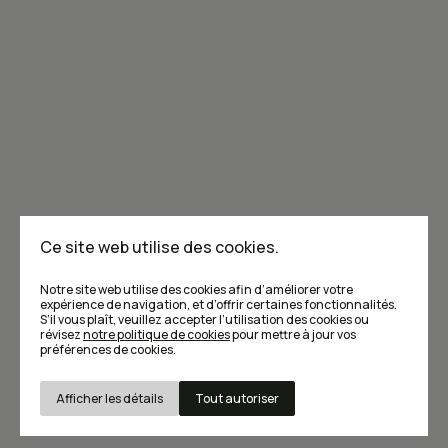
Je m'abonne à l'infolettre
Annoncer dans Caribou
Points de vente
F.A.Q
Ce site web utilise des cookies.
Écrivez-nous
Notre site web utilise des cookies afin d’améliorer votre
expérience de navigation, et d’offrir certaines fonctionnalités.
S’il vous plaît, veuillez accepter l’utilisation des cookies ou
révisez
notre politique de cookies
pour mettre à jour vos
préférences de cookies.
Afficher les détails
Tout autoriser
Conditions d’utilisation et Politique de confidentialité
© Caribou magazine 2026