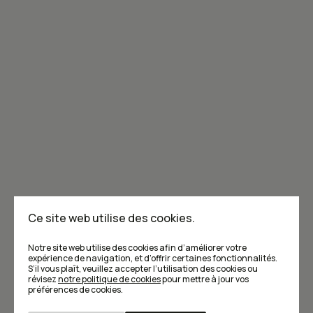
Joignez-vous à la communauté de Caribou!
Je m'abonne à l'infolettre
Annoncer dans Caribou
Points de vente
F.A.Q
Ce site web utilise des cookies.
Écrivez-nous
Notre site web utilise des cookies afin d’améliorer votre
expérience de navigation, et d’offrir certaines fonctionnalités.
S’il vous plaît, veuillez accepter l’utilisation des cookies ou
révisez
notre politique de cookies
pour mettre à jour vos
préférences de cookies.