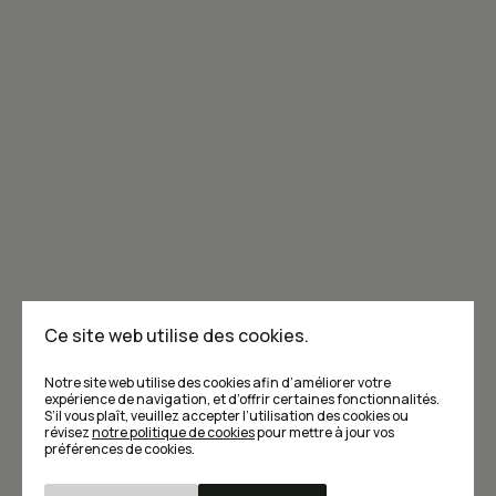
Joignez-vous à la communauté de Caribou!
Je m'abonne à l'infolettre
Annoncer dans Caribou
Points de vente
F.A.Q
Ce site web utilise des cookies.
Écrivez-nous
Notre site web utilise des cookies afin d’améliorer votre
expérience de navigation, et d’offrir certaines fonctionnalités.
S’il vous plaît, veuillez accepter l’utilisation des cookies ou
révisez
notre politique de cookies
pour mettre à jour vos
préférences de cookies.