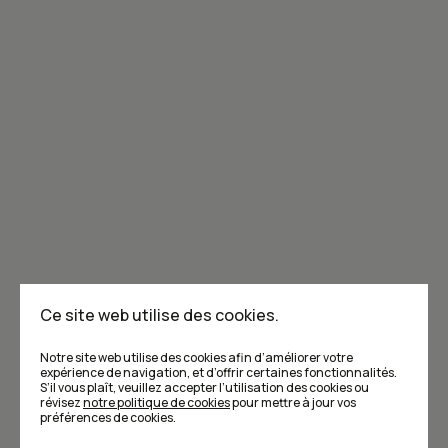
Joignez-vous à la communauté de Caribou!
Je m'abonne à l'infolettre
Annoncer dans Caribou
Points de vente
F.A.Q
Ce site web utilise des cookies.
Écrivez-nous
Notre site web utilise des cookies afin d’améliorer votre
expérience de navigation, et d’offrir certaines fonctionnalités.
S’il vous plaît, veuillez accepter l’utilisation des cookies ou
révisez
notre politique de cookies
pour mettre à jour vos
préférences de cookies.