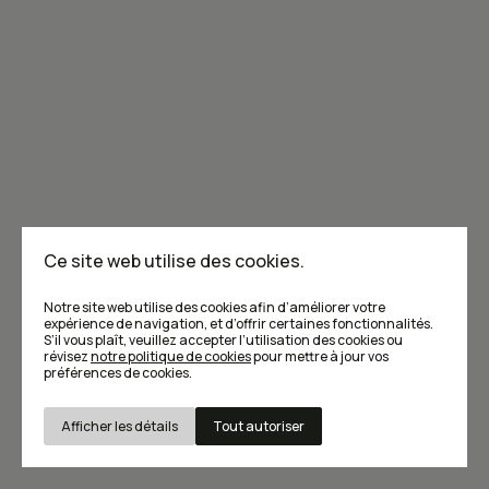
vous nourrir
Lire
Actualités
Balado
Bandes dessinées
Caribou x Le Devoir
Cartes blanches
Chroniques
Ce site web utilise des cookies.
Grandes entrevues
Grincements de dents
Jardinage
Journal d'un vigneron
Le dernier repas
Notre site web utilise des cookies afin d’améliorer votre
expérience de navigation, et d’offrir certaines fonctionnalités.
Tourisme gourmand
S’il vous plaît, veuillez accepter l’utilisation des cookies ou
révisez
notre politique de cookies
pour mettre à jour vos
préférences de cookies.
Boire et manger local
Afficher les détails
Tout autoriser
Abécédaire du vin du Québec
Au menu
Nécessaires