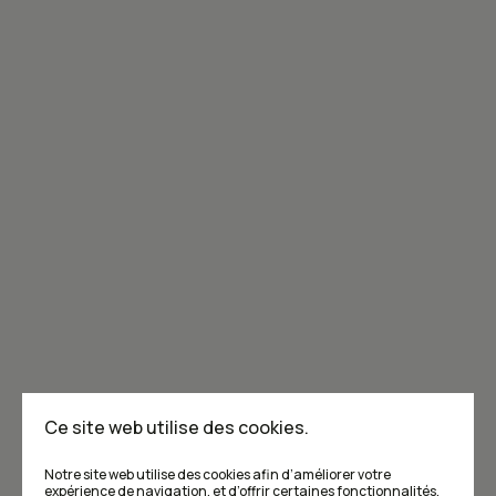
Joignez-vous à la communauté de Caribou!
Je m'abonne à l'infolettre
Annoncer dans Caribou
Points de vente
F.A.Q
Ce site web utilise des cookies.
Écrivez-nous
Notre site web utilise des cookies afin d’améliorer votre
expérience de navigation, et d’offrir certaines fonctionnalités.