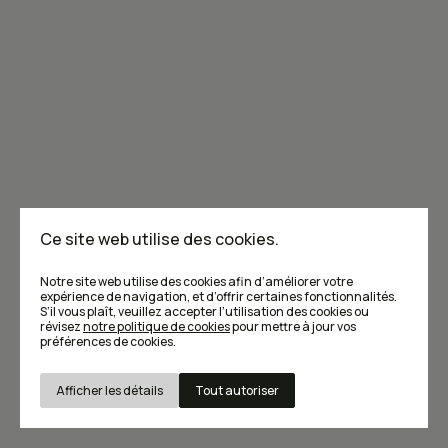
Abonnez-vous!
Pourquoi s'abonner à Caribou, le seul magazine dédié à la
culture culinaire du Québec? Pour lire 95% de contenu exclusif
Ce site web utilise des cookies.
dans chaque édition papier. Pour économiser 25% sur le prix
en kiosque. Pour recevoir un magazine chez vous, deux fois
Notre site web utilise des cookies afin d’améliorer votre
expérience de navigation, et d’offrir certaines fonctionnalités.
par année. Pour profiter d'un moment de lecture loin des
S’il vous plaît, veuillez accepter l’utilisation des cookies ou
écrans, sans algorithmes ni notifications.
révisez
notre politique de cookies
pour mettre à jour vos
préférences de cookies.
Abonnez-vous maintenant!
Afficher les détails
Tout autoriser
Nécessaires