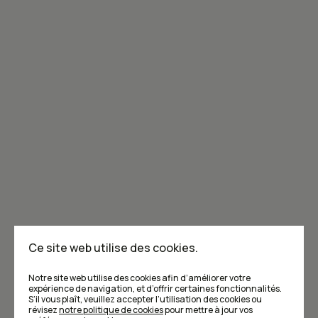
Joignez-vous à la communauté de Caribou!
Je m'abonne à l'infolettre
Annoncer dans Caribou
Points de vente
F.A.Q
Ce site web utilise des cookies.
Écrivez-nous
Notre site web utilise des cookies afin d’améliorer votre
expérience de navigation, et d’offrir certaines fonctionnalités.
S’il vous plaît, veuillez accepter l’utilisation des cookies ou
révisez
notre politique de cookies
pour mettre à jour vos