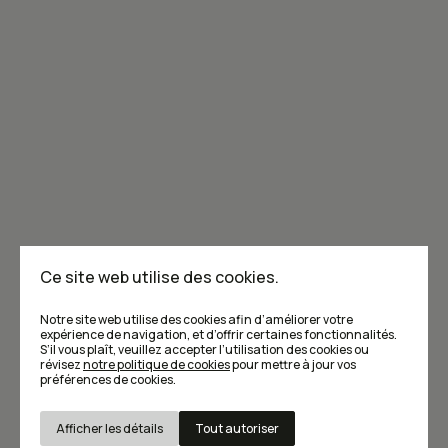
Joignez-vous à la communauté de Caribou!
Je m'abonne à l'infolettre
Annoncer dans Caribou
Points de vente
F.A.Q
Ce site web utilise des cookies.
Écrivez-nous
Notre site web utilise des cookies afin d’améliorer votre
expérience de navigation, et d’offrir certaines fonctionnalités.
S’il vous plaît, veuillez accepter l’utilisation des cookies ou
révisez
notre politique de cookies
pour mettre à jour vos
préférences de cookies.
Afficher les détails
Tout autoriser